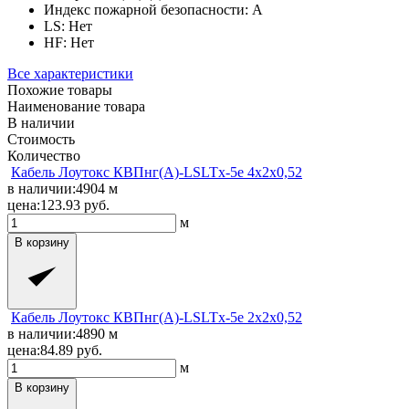
Индекс пожарной безопасности:
A
LS:
Нет
HF:
Нет
Все характеристики
Похожие товары
Наименование товара
В наличии
Стоимость
Количество
Кабель Лоутокс КВПнг(A)-LSLTx-5е 4x2x0,52
в наличии:
4904
м
цена:
123.93
руб.
м
В корзину
Кабель Лоутокс КВПнг(A)-LSLTx-5е 2x2x0,52
в наличии:
4890
м
цена:
84.89
руб.
м
В корзину