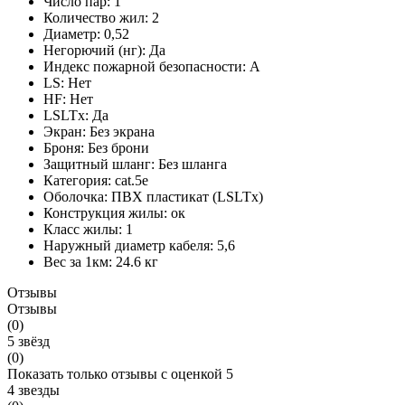
Число пар:
1
Количество жил:
2
Диаметр:
0,52
Негорючий (нг):
Да
Индекс пожарной безопасности:
A
LS:
Нет
HF:
Нет
LSLTx:
Да
Экран:
Без экрана
Броня:
Без брони
Защитный шланг:
Без шланга
Категория:
cat.5e
Оболочка:
ПВХ пластикат (LSLTx)
Конструкция жилы:
ок
Класс жилы:
1
Наружный диаметр кабеля:
5,6
Вес за 1км:
24.6 кг
Отзывы
Отзывы
(0)
5 звёзд
(0)
Показать только отзывы с оценкой 5
4 звезды