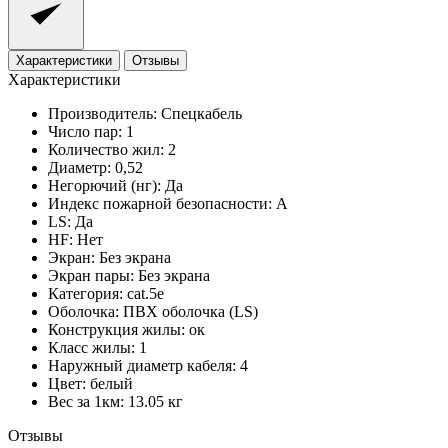
Характеристики
Отзывы
Характеристики
Производитель:
Спецкабель
Число пар:
1
Количество жил:
2
Диаметр:
0,52
Негорючий (нг):
Да
Индекс пожарной безопасности:
A
LS:
Да
HF:
Нет
Экран:
Без экрана
Экран пары:
Без экрана
Категория:
cat.5e
Оболочка:
ПВХ оболочка (LS)
Конструкция жилы:
ок
Класс жилы:
1
Наружный диаметр кабеля:
4
Цвет:
белый
Вес за 1км:
13.05 кг
Отзывы