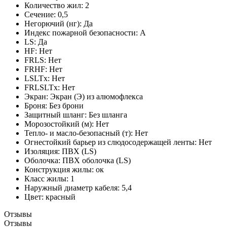
Количество жил:
2
Сечение:
0,5
Негорючий (нг):
Да
Индекс пожарной безопасности:
A
LS:
Да
HF:
Нет
FRLS:
Нет
FRHF:
Нет
LSLTx:
Нет
FRLSLTx:
Нет
Экран:
Экран (Э) из алюмофлекса
Броня:
Без брони
Защитный шланг:
Без шланга
Морозостойкий (м):
Нет
Тепло- и масло-безопасный (т):
Нет
Огнестойкий барьер из слюдосодержащей ленты:
Нет
Изоляция:
ПВХ (LS)
Оболочка:
ПВХ оболочка (LS)
Конструкция жилы:
ок
Класс жилы:
1
Наружный диаметр кабеля:
5,4
Цвет:
красный
Отзывы
Отзывы