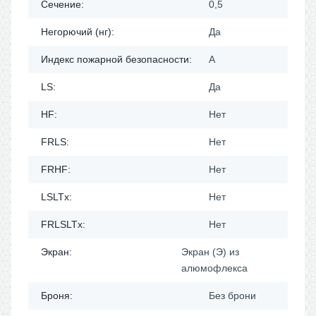
Сечение:
0,5
Негорючий (нг):
Да
Индекс пожарной безопасности:
A
LS:
Да
HF:
Нет
FRLS:
Нет
FRHF:
Нет
LSLTx:
Нет
FRLSLTx:
Нет
Экран:
Экран (Э) из
алюмофлекса
Броня:
Без брони