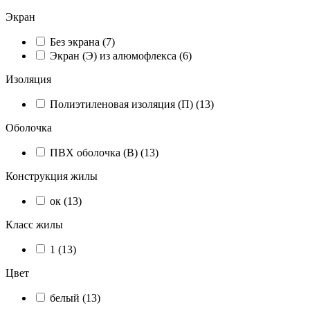
Экран
Без экрана (
7
)
Экран (Э) из алюмофлекса (
6
)
Изоляция
Полиэтиленовая изоляция (П) (
13
)
Оболочка
ПВХ оболочка (В) (
13
)
Конструкция жилы
ок (
13
)
Класс жилы
1 (
13
)
Цвет
белый (
13
)