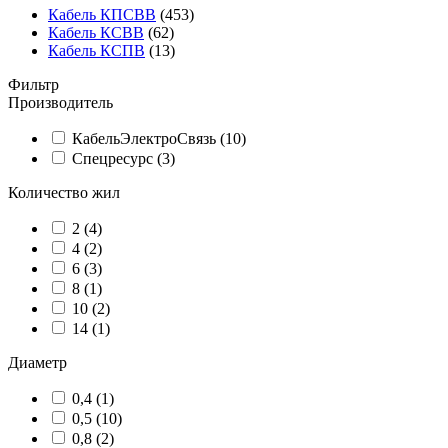
Кабель КПСВВ
(453)
Кабель КСВВ
(62)
Кабель КСПВ
(13)
Фильтр
Производитель
КабельЭлектроСвязь (
10
)
Спецресурс (
3
)
Количество жил
2 (
4
)
4 (
2
)
6 (
3
)
8 (
1
)
10 (
2
)
14 (
1
)
Диаметр
0,4 (
1
)
0,5 (
10
)
0,8 (
2
)