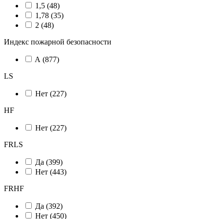
1,5 (
48
)
1,78 (
35
)
2 (
48
)
Индекс пожарной безопасности
A (
877
)
LS
Нет (
227
)
HF
Нет (
227
)
FRLS
Да (
399
)
Нет (
443
)
FRHF
Да (
392
)
Нет (
450
)