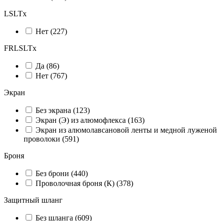
LSLTx
Нет (
227
)
FRLSLTx
Да (
86
)
Нет (
767
)
Экран
Без экрана (
123
)
Экран (Э) из алюмофлекса (
163
)
Экран из алюмолавсановой ленты и медной луженой
проволоки (
591
)
Броня
Без брони (
440
)
Проволочная броня (К) (
378
)
Защитный шланг
Без шланга (
609
)