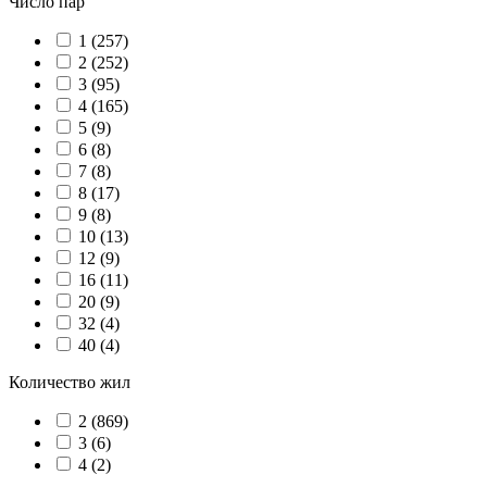
Число пар
1 (
257
)
2 (
252
)
3 (
95
)
4 (
165
)
5 (
9
)
6 (
8
)
7 (
8
)
8 (
17
)
9 (
8
)
10 (
13
)
12 (
9
)
16 (
11
)
20 (
9
)
32 (
4
)
40 (
4
)
Количество жил
2 (
869
)
3 (
6
)
4 (
2
)