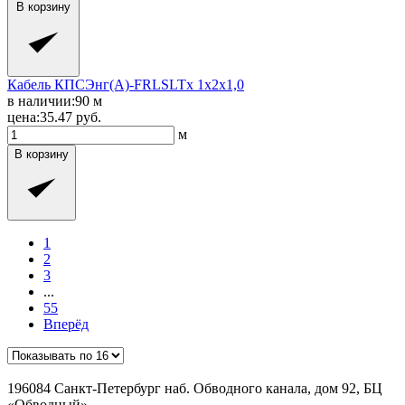
В корзину
Кабель КПСЭнг(A)-FRLSLTx 1x2x1,0
в наличии:
90
м
цена:
35.47
руб.
м
В корзину
1
2
3
...
55
Вперёд
196084 Санкт-Петербург наб. Обводного канала, дом 92, БЦ
«Обводный»