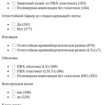
Защитный шланг из ПВХ пластиката (
105
)
Полимерная композиция без галогенов (
104
)
Огнестойкий барьер из слюдосодержащей ленты
Да (
241
)
Нет (
577
)
Изоляция
Огнестойкая кремнийорганическая резина (
870
)
Огнестойкая кремнийорганическая резина (LTx) (
7
)
Оболочка
ПВХ оболочка (LS) (
399
)
ПВХ пластикат (LSLTx) (
86
)
Полимерная композиция без галогенов (HF) (
392
)
Конструкция жилы
мж (
348
)
ок (
529
)
Класс жилы