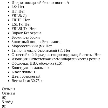
Индекс пожарной безопасности:
A
LS:
Нет
HF:
Нет
FRLS:
Да
FRHF:
Нет
LSLTx:
Нет
FRLSLTx:
Нет
Экран:
Без экрана
Броня:
Без брони
Защитный шланг:
Без шланга
Морозостойкий (м):
Нет
Тепло- и масло-безопасный (т):
Нет
Огнестойкий барьер из слюдосодержащей ленты:
Нет
Изоляция:
Огнестойкая кремнийорганическая резина
Оболочка:
ПВХ оболочка (LS)
Конструкция жилы:
ок
Класс жилы:
1
Цвет:
оранжевый
Вес за 1км:
30.75 кг
Отзывы
Отзывы
(0)
5 звёзд
(0)