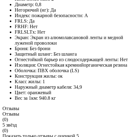
Диаметр:
0,8
Негорючий (нг):
Да
Индекс пожарной безопасности:
A
FRLS:
Да
FRHF:
Нет
FRLSLTx:
Нет
Экран:
Экран из алюмолавсановой ленты и медной
луженой проволоки
Броня:
Без брони
Защитный шланг:
Без шланга
Огнестойкий барьер из слюдосодержащей ленты:
Нет
Изоляция:
Огнестойкая кремнийорганическая резина
Оболочка:
ПВХ оболочка (LS)
Конструкция жилы:
ок
Класс жилы:
1
Наружный диаметр кабеля:
34,9
Цвет:
оранжевый
Вес за 1км:
940.8 кг
Отзывы
Отзывы
(0)
5 звёзд
(0)
Показать только отзывы с оценкой 5