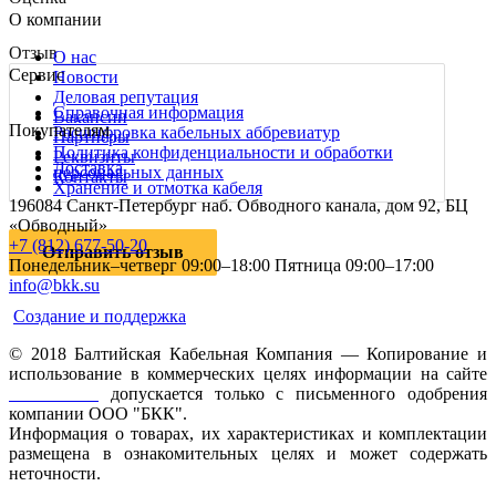
О компании
Отзыв
О нас
Сервис
Новости
Деловая репутация
Справочная информация
Вакансии
Покупателям
Расшифровка кабельных аббревиатур
Партнеры
Политика конфиденциальности и обработки
Реквизиты
Доставка
персональных данных
Контакты
Хранение и отмотка кабеля
196084 Санкт-Петербург наб. Обводного канала, дом 92, БЦ
«Обводный»
+7 (812) 677-50-20
Отправить отзыв
Понедельник–четверг 09:00–18:00
Пятница 09:00–17:00
info@bkk.su
Создание и поддержка
© 2018 Балтийская Кабельная Компания — Копирование и
использование в коммерческих целях информации на сайте
www.bkk.su
допускается только с письменного одобрения
компании ООО "БКК".
Информация о товарах, их характеристиках и комплектации
размещена в ознакомительных целях и может содержать
неточности.