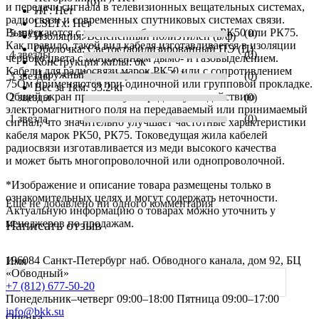
(0)
и передачи сигнала в телевизионных вещательных системах,
HF:
Нет
радиосвязи и современных спутниковых системах связи.
LSLTx:
Нет
Выпускаются с условным обозначением — РК50 или РК75.
5 звёзд
(0)
Изоляция:
Вспененный полиэтилен (в/ф)
Как правило, такой вид кабеля изготавливается в изоляции
Оболочка:
Светостабилизированный ПЭ (П)
4 звезды
(0)
чёрного цвета с пониженным дымо- и газовыделением.
Конструкция жилы:
ок
Кабели для радиосвязи марок РК50 или с сопротивлением
Наружный диаметр кабеля:
6,1
3 звезды
(0)
75Ом применяются при одиночной или групповой прокладке.
Вес за 1км:
33.2 кг
Общий экран препятствует вредному воздействию
2 звезды
(0)
электромагнитного поля на передаваемый или принимаемый
1 звезда
(0)
сигнал, что значительно улучшает частотные характеристики
кабеля марок РК50, РК75. Токоведущая жила кабелей
радиосвязи изготавливается из меди высокого качества
и может быть многопроволочной или однопроволочной.
*Изображение и описание товара размещены только в
ознакомительных целях и могут содержать неточности.
Ещё не добавлено ни одного комментария
Актуальную информацию о товарах можно уточнить у
Написать отзыв
менеджеров по продажам.
196084 Санкт-Петербург наб. Обводного канала, дом 92, БЦ
Имя
«Обводный»
+7 (812) 677-50-20
Понедельник–четверг 09:00–18:00
Пятница 09:00–17:00
info@bkk.su
Оценка