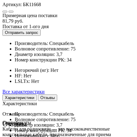
Артикул:
БК11668
Примерная цена поставки
81,79
руб.
Поставка от 1-ого дня
Отправить запрос
Производитель:
Спецкабель
Волновое сопротивление:
75
Диаметр изоляции:
3,7
Номер конструкции РК:
34
Негорючий (нг):
Нет
HF:
Нет
LSLTx:
Нет
Все характеристики
Характеристики
Отзывы
Характеристики
Отзывы
Производитель:
Спецкабель
Волновое сопротивление:
75
Отзывы
Сертификаты
Описание
Диаметр изоляции:
3,7
Кабели для радиосвязи — это высококачественные
Номер конструкции РК:
34
коаксиальные кабели, предназначенные для приема
Негорючий (нг):
Нет