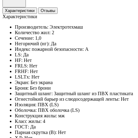
Характеристики
Отзывы
Характеристики
Производитель:
Электротехмаш
Количество жил:
2
Сечение:
1,0
Негорючий (нг):
Да
Индекс пожарной безопасности:
A
LS:
Да
HF:
Нет
FRLS:
Нет
FRHF:
Нет
LSLTx:
Нет
Экран:
Без экрана
Броня:
Без брони
Защитный шланг:
Защитный шланг из ПВХ пластиката
Огнестойкий барьер из слюдосодержащей ленты:
Нет
Изоляция:
ПВХ (LS)
Оболочка:
ПВХ оболочка (LS)
Конструкция жилы:
мж
Класс жилы:
4
ГОСТ:
Да
Парная скрутка (В):
Нет
ХЛ:
Нет