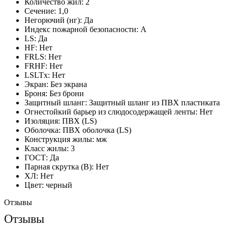
Количество жил:
2
Сечение:
1,0
Негорючий (нг):
Да
Индекс пожарной безопасности:
A
LS:
Да
HF:
Нет
FRLS:
Нет
FRHF:
Нет
LSLTx:
Нет
Экран:
Без экрана
Броня:
Без брони
Защитный шланг:
Защитный шланг из ПВХ пластиката
Огнестойкий барьер из слюдосодержащей ленты:
Нет
Изоляция:
ПВХ (LS)
Оболочка:
ПВХ оболочка (LS)
Конструкция жилы:
мж
Класс жилы:
3
ГОСТ:
Да
Парная скрутка (В):
Нет
ХЛ:
Нет
Цвет:
черный
Отзывы
Отзывы