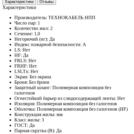
Характеристики
Отзывы
Характеристики
Производитель:
ТЕХНОКАБЕЛЬ НПП
Число пар:
1
Количество жил:
2
Сечение:
1,0
Негорючий (нг):
Да
Индекс пожарной безопасности:
A
LS:
Нет
HF:
Да
FRLS:
Нет
FRHF:
Нет
LSLTx:
Нет
Экран:
Без экрана
Броня:
Без брони
Защитный шланг:
Полимерная композиция без
галогенов
Огнестойкий барьер из слюдосодержащей ленты:
Нет
Изоляция:
Полимерная композиция без галогенов
Оболочка:
Полимерная композиция без галогенов (HF)
Конструкция жилы:
мж
Класс жилы:
3
ГОСТ:
Да
Парная скрутка (В):
Да