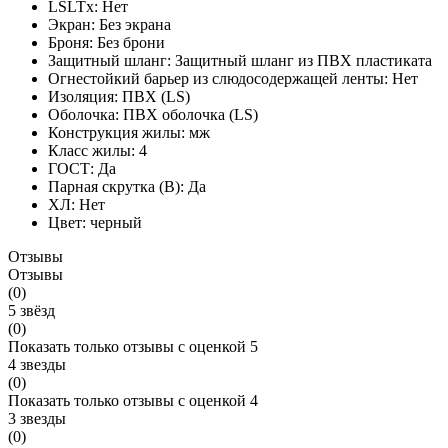
LSLTx:
Нет
Экран:
Без экрана
Броня:
Без брони
Защитный шланг:
Защитный шланг из ПВХ пластиката
Огнестойкий барьер из слюдосодержащей ленты:
Нет
Изоляция:
ПВХ (LS)
Оболочка:
ПВХ оболочка (LS)
Конструкция жилы:
мж
Класс жилы:
4
ГОСТ:
Да
Парная скрутка (В):
Да
ХЛ:
Нет
Цвет:
черный
Отзывы
Отзывы
(0)
5 звёзд
(0)
Показать только отзывы с оценкой 5
4 звезды
(0)
Показать только отзывы с оценкой 4
3 звезды
(0)