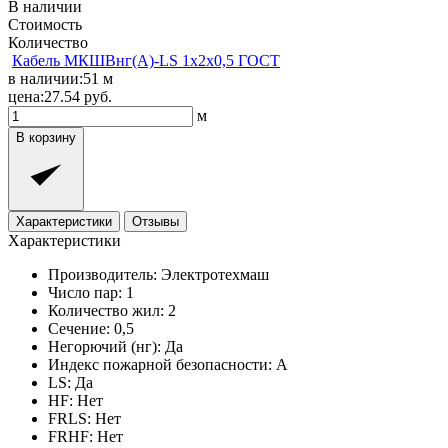
В наличии
Стоимость
Количество
Кабель МКШВнг(A)-LS 1x2x0,5 ГОСТ
в наличии:
51
м
цена:
27.54
руб.
м
В корзину
Характеристики
Отзывы
Характеристики
Производитель:
Электротехмаш
Число пар:
1
Количество жил:
2
Сечение:
0,5
Негорючий (нг):
Да
Индекс пожарной безопасности:
A
LS:
Да
HF:
Нет
FRLS:
Нет
FRHF:
Нет