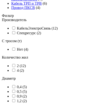
Кабель ТРП и ТРВ
(6)
Провод ПКСВ
(4)
Фильтр
Производитель
КабельЭлектроСвязь (
12
)
Спецресурс (
2
)
C тросом (т)
Нет (
4
)
Количество жил
2 (
12
)
4 (
2
)
Диаметр
0,4 (
5
)
0,5 (
5
)
0,9 (
2
)
1,2 (
2
)