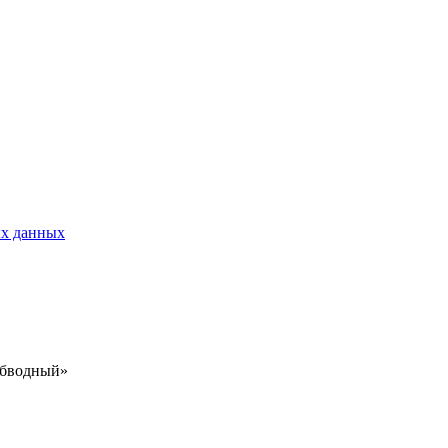
ых данных
Обводный»