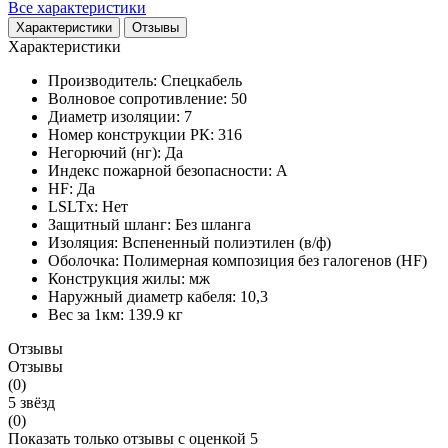
Все характеристики
Характеристики
Отзывы
Характеристики
Производитель:
Спецкабель
Волновое сопротивление:
50
Диаметр изоляции:
7
Номер конструкции РК:
316
Негорючий (нг):
Да
Индекс пожарной безопасности:
A
HF:
Да
LSLTx:
Нет
Защитный шланг:
Без шланга
Изоляция:
Вспененный полиэтилен (в/ф)
Оболочка:
Полимерная композиция без галогенов (HF)
Конструкция жилы:
мж
Наружный диаметр кабеля:
10,3
Вес за 1км:
139.9 кг
Отзывы
Отзывы
(0)
5 звёзд
(0)
Показать только отзывы с оценкой 5