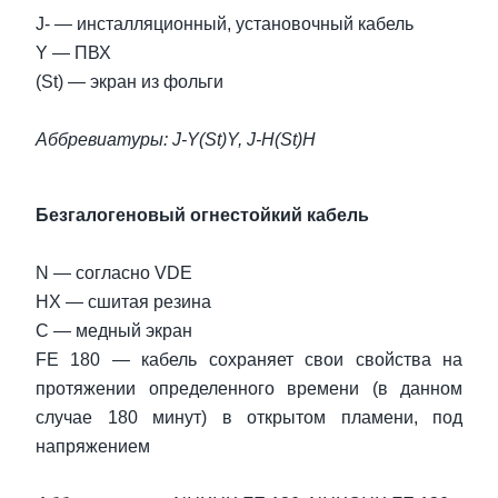
J- — инсталляционный, установочный кабель
Y — ПВХ
(St) — экран из фольги
Аббревиатуры: J-Y(St)Y, J-H(St)H
Безгалогеновый огнестойкий кабель
N — согласно VDE
HX — сшитая резина
C — медный экран
FE 180 — кабель сохраняет свои свойства на
протяжении определенного времени (в данном
случае 180 минут) в открытом пламени, под
напряжением