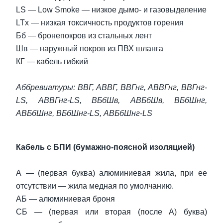
LS — Low Smoke — низкое дымо- и газовыделение
LTx — низкая токсичность продуктов горения
Бб — бронепокров из стальных лент
Шв — наружный покров из ПВХ шланга
КГ — кабель гибкий
Аббревиатуры: ВВГ, АВВГ, ВВГнг, АВВГнг, ВВГнг-
LS, АВВГнг-LS, ВБбШв, АВБбШв, ВБбШнг,
АВБбШнг, ВБбШнг-LS, АВБбШнг-LS
Кабель с БПИ (бумажно-поясной изоляцией)
А — (первая буква) алюминиевая жила, при ее
отсутствии — жила медная по умолчанию.
АБ — алюминиевая броня
СБ — (первая или вторая (после А) буква)