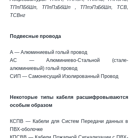
ТПпПБбШп, ТПпПзБбШп , ТПпэПзБбШп, ТСВ,
ТСВнг
Подвесные провода
А — Алюминиевый голый провод
АС — Алюминиево-Стальной (стале-
алюминиевый) голый провод
СИП — Самонесущий Изолированный Провод
Некоторые типы кабеля расшифровываются
особым образом
КСПВ — Кабели для Систем Передачи данных в
ПВХ-оболочке
КПСВВ — Кабели Пожарной Сигнализации с ПВХ-