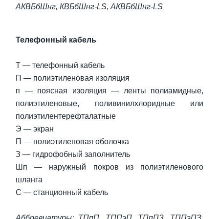
АКВБбШнг, КВБбШнг-LS, АКВБбШнг-LS
Телефонный кабель
Т — телефонный кабель
П — полиэтиленовая изоляция
п — поясная изоляция — ленты полиамидные,
полиэтиленовые, поливинилхлоридные или
полиэтилентерефталатные
Э — экран
П — полиэтиленовая оболочка
З — гидрофобный заполнитель
Шп — наружный покров из полиэтиленового
шланга
С — станционный кабель
Аббревиатуры: ТПпП, ТППэП, ТПпПЗ, ТППэПЗ,