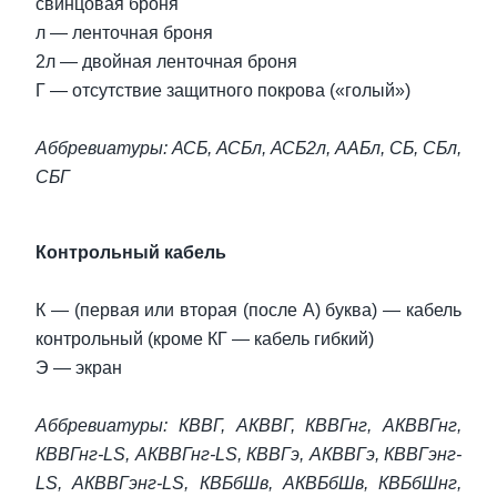
свинцовая броня
л — ленточная броня
2л — двойная ленточная броня
Г — отсутствие защитного покрова («голый»)
Аббревиатуры: АСБ, АСБл, АСБ2л, ААБл, СБ, СБл,
СБГ
Контрольный кабель
К — (первая или вторая (после А) буква) — кабель
контрольный (кроме КГ — кабель гибкий)
Э — экран
Аббревиатуры: КВВГ, АКВВГ, КВВГнг, АКВВГнг,
КВВГнг-LS, АКВВГнг-LS, КВВГэ, АКВВГэ, КВВГэнг-
LS, АКВВГэнг-LS, КВБбШв, АКВБбШв, КВБбШнг,