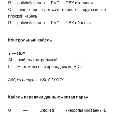
R — polivinilclorudo — PVC — ПВХ изоляция
O — anime riunite per cavo rotondo — круглый, не
плоский кабель
R — polivinilclorudo — PVC — ПВХ оболочка
Контрольный кабель
Y — ПВХ
SL — кабель контрольный
Li — многожильный проводник по VDE
Аббревиатуры: YSLY, LiYCY
Кабель передачи данных «витая пара»
U — unfoiled (нефольгированный,