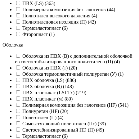
ПВХ (LS) (
363
)
Полимерная композиция без галогенов (
44
)
Полиэтилен высокого давления (
4
)
Полиэтиленовая изоляция (П) (
42
)
Термоэластопласт (
6
)
Фторопласт (
1
)
Оболочка
Оболочка из ПВХ (В) с дополнительной оболочкой
из светостабилизированного полиэтилена (П) (
4
)
Оболочка из ПВХ (т) (
20
)
Оболочка термопластичный полиуретан (У) (
1
)
ПВХ оболочка (LS) (
886
)
ПВХ оболочка (В) (
148
)
ПВХ пластикат (LSLTx) (
219
)
ПВХ пластикат (м) (
80
)
Полимерная композиция без галогенов (HF) (
541
)
Полиуретан (HF) (
20
)
Полиэтилен (П) (
4
)
Самозатухающий полиэтилен (Пс) (
39
)
Светостабилизированный ПЭ (П) (
49
)
Термоэластопласт (
6
)