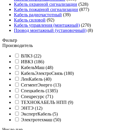
Кабель охранной сигнализации
(528)
Кабель пожарной сигнализации
(877)
Кабель радиочастотный
(39)
Кабель силовой
(92)
Кабель управления (монтажный)
(270)
Провод монтажный (установочный)
(8)
Фильтр
Производитель
ВЛКЗ (
22
)
ИВКЗ (
186
)
КабельМаш (
48
)
КабельЭлектроСвязь (
180
)
ЛенКабель (
40
)
СегментЭнерго (
13
)
Спецкабель (
1385
)
Спецресурс (
71
)
ТЕХНОКАБЕЛЬ НПП (
9
)
ЭНТЭ (
12
)
ЭкспертКабель (
5
)
Электротехмаш (
50
)
Число пар