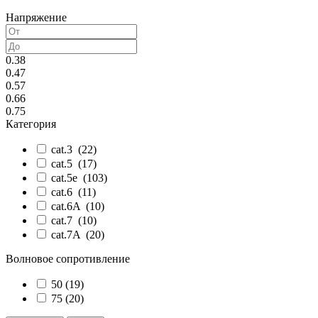
Напряжение
0.38
0.47
0.57
0.66
0.75
Категория
cat.3 (
22
)
cat.5 (
17
)
cat.5e (
103
)
cat.6 (
11
)
cat.6A (
10
)
cat.7 (
10
)
cat.7A (
20
)
Волновое сопротивление
50 (
19
)
75 (
20
)