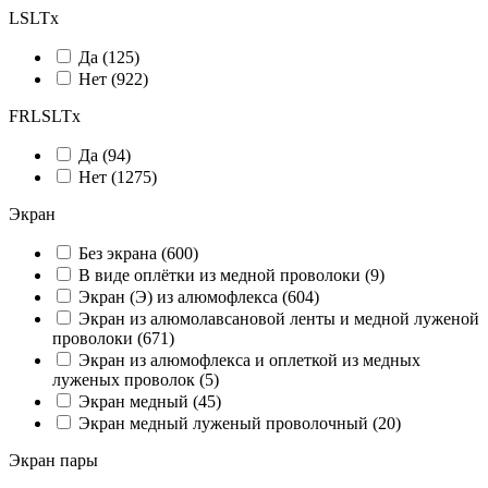
LSLTx
Да (
125
)
Нет (
922
)
FRLSLTx
Да (
94
)
Нет (
1275
)
Экран
Без экрана (
600
)
В виде оплётки из медной проволоки (
9
)
Экран (Э) из алюмофлекса (
604
)
Экран из алюмолавсановой ленты и медной луженой
проволоки (
671
)
Экран из алюмофлекса и оплеткой из медных
луженых проволок (
5
)
Экран медный (
45
)
Экран медный луженый проволочный (
20
)
Экран пары