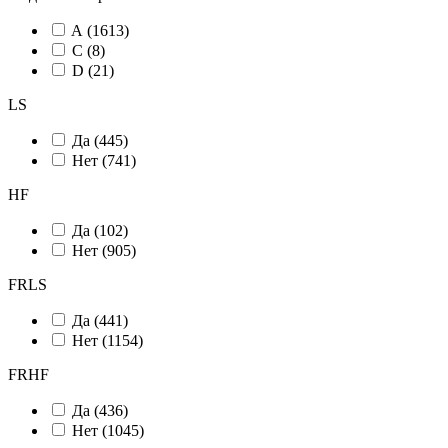
A (
1613
)
C (
8
)
D (
21
)
LS
Да (
445
)
Нет (
741
)
HF
Да (
102
)
Нет (
905
)
FRLS
Да (
441
)
Нет (
1154
)
FRHF
Да (
436
)
Нет (
1045
)